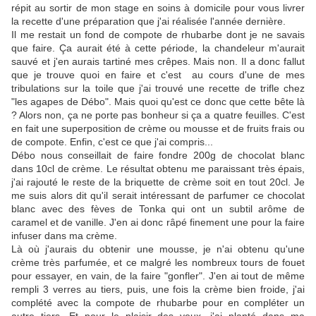
répit au sortir de mon stage en soins à domicile pour vous livrer
la recette d'une préparation que j'ai réalisée l'année dernière.
Il me restait un fond de compote de rhubarbe dont je ne savais
que faire. Ça aurait été à cette période, la chandeleur m'aurait
sauvé et j'en aurais tartiné mes crêpes. Mais non. Il a donc fallut
que je trouve quoi en faire et c'est au cours d'une de mes
tribulations sur la toile que j'ai trouvé une recette de trifle chez
"les agapes de Débo". Mais quoi qu'est ce donc que cette bête là
? Alors non, ça ne porte pas bonheur si ça a quatre feuilles. C'est
en fait une superposition de crème ou mousse et de fruits frais ou
de compote. Enfin, c'est ce que j'ai compris...
Débo nous conseillait de faire fondre 200g de chocolat blanc
dans 10cl de crème. Le résultat obtenu me paraissant très épais,
j'ai rajouté le reste de la briquette de crème soit en tout 20cl. Je
me suis alors dit qu'il serait intéressant de parfumer ce chocolat
blanc avec des fèves de Tonka qui ont un subtil arôme de
caramel et de vanille. J'en ai donc râpé finement une pour la faire
infuser dans ma crème.
Là où j'aurais du obtenir une mousse, je n'ai obtenu qu'une
crème très parfumée, et ce malgré les nombreux tours de fouet
pour essayer, en vain, de la faire "gonfler". J'en ai tout de même
rempli 3 verres au tiers, puis, une fois la crème bien froide, j'ai
complété avec la compote de rhubarbe pour en compléter un