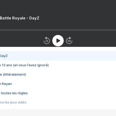
 Battle Royale - DayZ
 DayZ
 a 13 ans (et vous l'avez ignoré)
e (littéralement)
im Rayan
 toutes les règles
s les jeux vidéo
us choquant de Rockstar ? - Le scandale BULLY